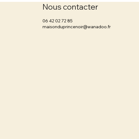
Nous contacter
‭06 42 02 72 85
maisonduprincenoir@wanadoo.fr