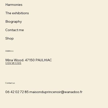
Harmonies
The exhibitions
Biography
Contact me
Shop
Address
Mina Wood. 47150 PAULHIAC
CGV et CGS
Contact us
06 42 02 72 85
maisonduprincenoir@wanadoo.fr