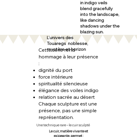
in indigo veils
blend gracefully
into the landscape,
like dancing
shadows under the
blazing sun.
L’univers des
Touaregs noblesse,
mystère et horizon
Cette série rend
hommage à leur présence
:
dignité du port
force intérieure
spiritualité silencieuse
élégance des voiles indigo
relation sacrée au désert
Chaque sculpture est une
présence, pas une simple
représentation.
Une technique rare – le cuir sculpté
Le cuir, matière vivante et
exigeante, permet :