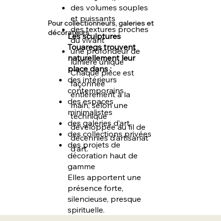
des volumes souples
et puissants
Pour collectionneurs, galeries et
des textures proches
décorateurs
Les sculptures
du vivant
Touaregs trouvent
une profondeur de
naturellement leur
lumière unique
place dans :
Chaque pièce est
des intérieurs
façonnée
contemporains
entièrement à la
des espaces
main, selon une
minimalistes
technique
des galeries d’art
développée au fil de
des collections privées
décennies d’artisanat
des projets de
d’art.
décoration haut de
gamme
Elles apportent une
présence forte,
silencieuse, presque
spirituelle.