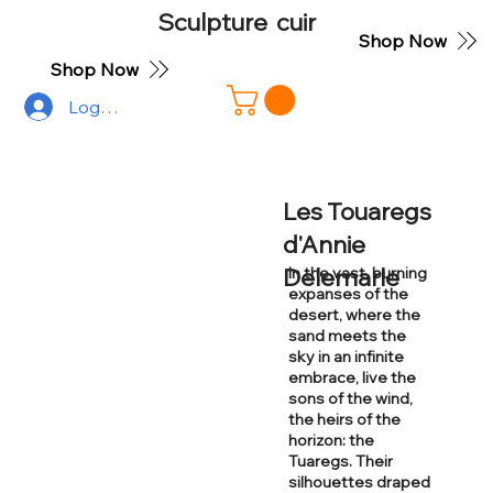
Sculpture cuir
Shop Now
Shop Now
Log In
Les Touaregs
d'Annie
Delemarle
In the vast, burning
expanses of the
desert, where the
sand meets the
sky in an infinite
embrace, live the
sons of the wind,
the heirs of the
horizon: the
Tuaregs. Their
silhouettes draped